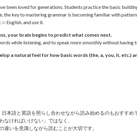
 have been loved for generations. Students practice the basic build
ge, the key to mastering grammar is becoming familiar with pattern
k
in
English, and use it.
ns, your brain begins to predict what comes next.
words while listening, and to speak more smoothly without having t
op a natural feel for how basic words (the, a, you, it, etc.) a
、日本語と英語を照らし合わせながら読み始めるのもおすすめ
わなければいけない」ではなく、
の違いを意識しながら読むことが大切です。