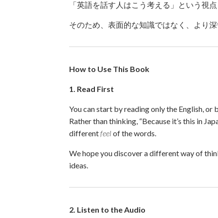
「英語を話す人はこう考える」という視点
そのため、表面的な知識ではなく、より深
How to Use This Book
1. Read First
You can start by reading only the English, or
Rather than thinking, “Because it’s this in Ja
different
feel
of the words.
We hope you discover a different way of thin
ideas.
2. Listen to the Audio