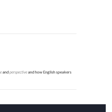
se
and
perspective
and how English speakers